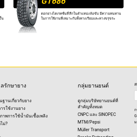
GT686
ดอกยางไดเรคชั่นที่ลึกในตำแหน่งล้อขับ มีความทนทาน
ึ้น
ในการใช้งานที่เหมาะกับทั้งทางเรียบและทางขรุขระ
ส
แลรักษายาง
กลุ่มยานยนต์
ื้นฐานเกี่ยวกับยาง
ดูกลุ่มบริษัทยานยนต์ที่
สำคัญทั้งหมด
ุการใช้งานยาง
ก
CNPC และ SINOPEC
ภาพการใช้น้ำมันเชื้อเพลิง
G
MTM/Pepsi
ม
อไม่?
Müller Transport