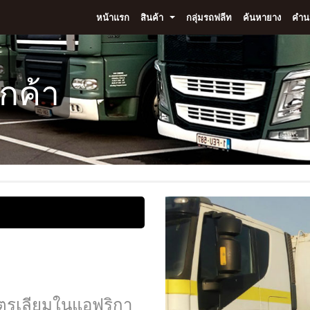
หน้าแรก
สินค้า
กลุ่มรถฟลีท
ค้นหายาง
คำนว
...
กค้า
ปิโตรเลียมในแอฟริกา