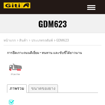
Toggle
navigatio
GDM623
หน้าแรก
สินค้า
ประเภทรถดัมพ์
GDM623
การยึดเกาะถนนดีเยี่ยม • ทนทาน และขับขี่ได้ยาวนาน
All position
ภาพรวม
ขนาดของยาง